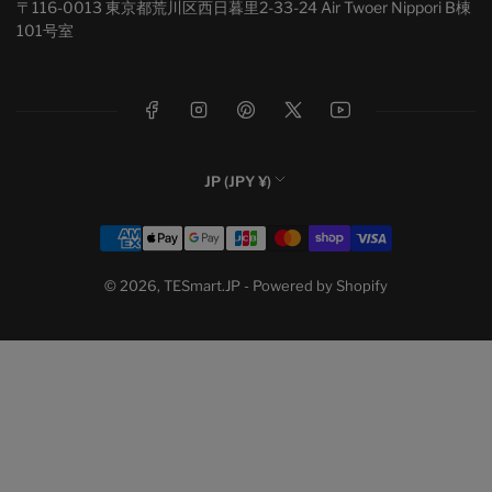
〒116-0013 東京都荒川区西日暮里2-33-24 Air Twoer Nippori B棟
101号室
フェイスブック
インスタグラム
ピンタレスト
X
ユーチューブ
国
JP (JPY ¥)
/
お
地
支
域
払
い
© 2026,
TESmart.JP
- Powered by Shopify
方
法