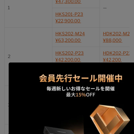
¥47,300.00
1
—
HKS201-P23
¥22,900.00
HKS202-M24
HDK202-M24
¥63,200.00
¥88,000
HKS202-P23
HDK202-P23
2
¥42,200.00
¥42,200
HKS202-E23
¥35,200.00
HKS203-P24
HDK203-M24
3
¥59,800
¥123,200
HDK204-P24
4
—