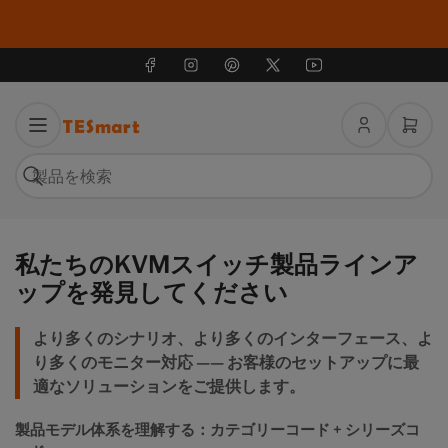
フェイスブック
インスタグラム
ピンタレスト
X
ユーチューブ
ロ
ミ
グ
ニ
イ
カ
検
ン
ー
索
製
ト
品
を
を
開
私たちのKVMスイッチ製品ラインア
検
く
索
ップを発見してください
より多くのシナリオ、より多くのインターフェース、よ
り多くのモニター対応 —— お客様のセットアップに最
適なソリューションをご提供します。
製品モデル体系を理解する：カテゴリーコード + シリーズコ