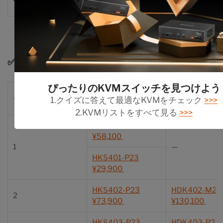
¥79,000
✅ 4台のPC用オプション
ぴったりのKVMスイッチを見つけよう
モニター数
HKS (HDMI)
HDK (HDMI+D
1.クイズに答えて最適なKVMをチェック
>>>
2.KVMリストをすべて見る
>>>
HKS401-M23
¥58,100
1
—
HKS401-P23
¥29,900
HKS402-P23
HDK402-M24
2
¥73,900
¥130,100
HKS403-P23
HDK403-P23