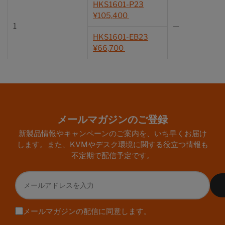
HKS1601-P23
¥105,400
1
—
HKS1601-EB23
¥66,700
メールマガジンのご登録
新製品情報やキャンペーンのご案内を、いち早くお届け
します。また、KVMやデスク環境に関する役立つ情報も
不定期で配信予定です。
メ
ー
ル
ア
メールマガジンの配信に同意します。
ド
レ