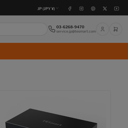
国
フェイスブック
インスタグラム
ピンタレスト
X
ユーチューブ
JP (JPY ¥)
/
地
03-6268-9470
ロ
ミニ
service.jp@tesmart.com
域
グ
イ
ン