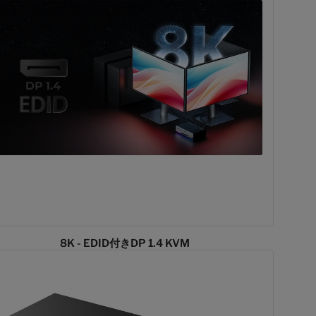
8K - EDID付きDP 1.4 KVM