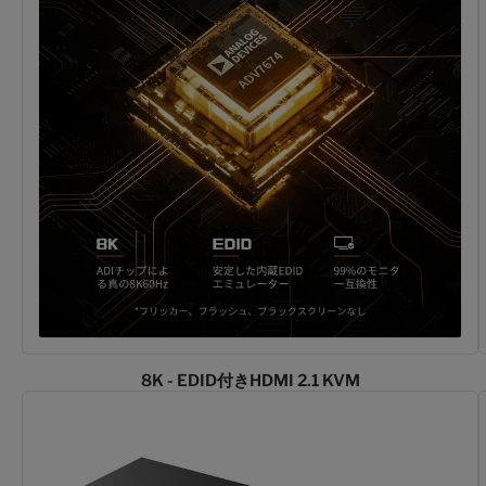
8K - EDID付きHDMI 2.1 KVM