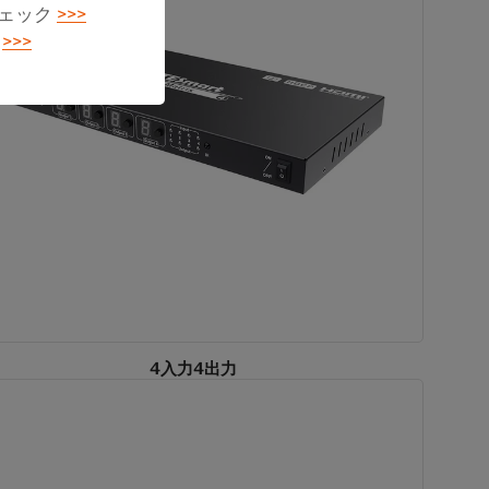
チェック
>>>
る
>>>
4入力4出力