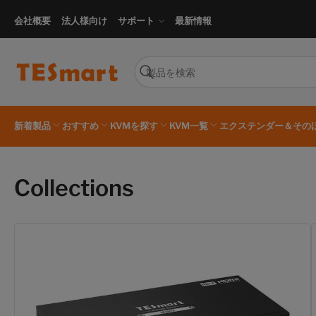
会社概要
法人様向け
サポート
最新情報
製
品
検
を
索
検
索
新着製品
おすすめ
KVMを探す
KVM一覧
エクステンダー＆その
Collections