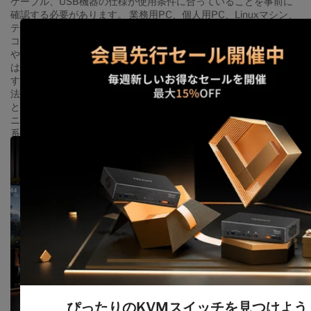
ケーブル、USB機器の仕様が使用条件に合っていることを事前に
確認する必要があります。 業務用PC、個人用PC、Linuxマシン、
テスト用ワークステーションを同じデスクで使っていると、パソ
コンを変更するたびに2台のモニター入力を切り替え、キーボード
やマウスのUSB接続を差し替える作業が発生します。 この記事で
は、4台のPCを2台のモニターと1組のキーボード・マウスで操作
するために必要な接続条件、EDIDの役割、4K60接続の確認方
法、DisplayPort KVMの選び方を説明します。 目次 4台のパソコン
と2台のモニターを管理するのが難しい理由 4ポート・デュアルモ
ニターKVMの仕組み 必要となる2つの表示モード 各パソコンに2
系統の映像出力が必要な理由 KVM切り替えでEDIDが重要な理由
パソコンが2画面出力に対応しているか確認する方法 DisplayPort
接続経路を構築する方法 4K60接続で確認すべきポイント
TESmartの4台PC・2画面向けDisplayPort KVM DKS402-E23と
新しいモデルの選び方 4台PC対応デュアルモニターKVMが向いて
いるユーザー 購入前の最終チェックリスト FAQ 4台のパソコンを
管理できるデスク環境を構築する 4台のパソコンと2台のモニター
を管理するのが難しい理由 モニターの入力切り替え機能と一般的
なUSB切替器を組み合わせても、映像と操作対象が必ず同じタイ
ミングで切り替わるとは限りません。 たとえば、モニター1をPC
2へ変更しても、モニター2はPC 1のまま、キーボードとマウスは
PC 3へ接続されたままという状態が起こります。4台のパソコン
を扱う環境では、現在どの機器を操作しているのか分かりにくく
なります。 KVMを使わない場合、次の作業が日常的に発生しま
ぴったりのKVMスイッチを見つけよう