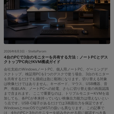
りします。 重要なのは、入力端子を増やすことではなく、選択し
たコンピューターの映像と操作系を一緒に切り替えたいかという
点です。この記事では、HDMI切替器で十分な場合と、4ポートの
HDMI KVMが合理的になる場合を、接続方式、高リフレッシュレ
ート、HDR、VRR、EDIDまで含めて整理します。 なぜ3台、4台
の機器で1台のモニターを共有するのか 複数機器を1台のモニター
へ集約する理由は、単にデスクを小さくしたいからではありませ
ん。仕事と私用を分離したまま、同じ高品質な表示環境と周辺機
器を使いたいからです。 仕事用PCと個人用PC 会社のセキュリテ
ィ方針により、仕事用PCへ個人アプリを入れられない場合があり
ます。そのため、業務用ノートPCと個人用デスクトップを分けつ
2026年8月3日
StellaParom
つ、モニター、キーボード、マウスは共有したいという需要が生
4台のPCで3台のモニターを共有する方法：ノートPCとデス
まれます。 ゲーミングPCと検証用システム 開発者やIT担当者は、
クトップPC向けKVM構成ガイド
メインPCとは別にLinux機、ミニPC、テスト用Windows機を置く
ことがあります。通常は1台だけを操作しますが、検証のたびに
会社支給のWindowsノートPC、個人用ノートPC、ゲーミングデ
HDMIケーブルとUSBケーブルを抜き差しするのは非効率です。
スクトップ、検証用PCを1つのデスクで使う場合、3台のモニター
PCとゲーム機 高性能な4KモニターやOLEDモニターを、PCだけ
を共有するだけでも接続は急に複雑になります。切り替える対象
でなくPS5、Xbox、Nintendo Switchにも使いたいケースがあり
は映像だけではありません。キーボード、マウス、USB機器、音
ます。ゲーム機はコントローラーで操作することが多いため、映
声、有線LAN、ノートPCへの給電、さらに切り替え後の画面認識
像切り替えだけで足りる場合もあります。一方、PC側ではキーボ
まで含まれます。 ここで重要なのは、トリプルモニターKVMを追
ード、マウス、Webカメラなどを共有したいことがあります。...
加しても、各PCが本来持っていない映像出力能力は増えないとい
う点です。USB-C端子があるだけでは3画面出力を保証できず、
WindowsとmacOSではMSTの扱いも異なります。 この記事で
は、4台のPCと3台のモニターを組み合わせる前に確認すべき条