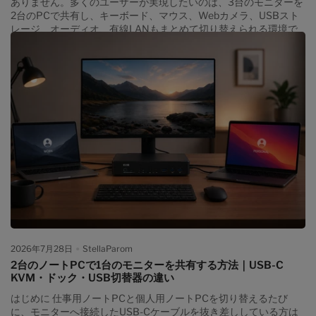
ありません。多くのユーザーが実現したいのは、3台のモニターを
2台のPCで共有し、キーボード、マウス、Webカメラ、USBスト
レージ、オーディオ、有線LANもまとめて切り替えられる環境で
す。 USB-Cドッキングステーションが3画面出力に対応していれ
ば、ノートPC側のポート拡張はできるかもしれません。しかし、
それだけでノートPCとデスクトップPCの切り替えが完成するわけ
ではありません。一般的なUSB-Cドックは、接続した1台のノート
PCに映像端子、USB端子、LAN端子などを追加する機器であり、
2台のコンピューターで机全体を共有するための切り替え装置では
ないからです。 さらに、USB-C端子があるだけでは、Windows 3
画面出力ができるとは判断できません。DisplayPort Alt Mode、
MST、GPUの外部ディスプレイ上限、映像帯域、OSの仕様など、
複数の条件を確認する必要があります。 この記事では、USB-Cド
ックと3画面KVMが解決する問題の違いを整理し、MST対応
WindowsノートPCとデスクトップPCでトリプルモニター環境を
共有するための判断基準を解説します。 なぜ3画面デスク環境が増
えているのか 3画面構成が使われる理由は、単に表示領域を広くす
るためだけではありません。複数のアプリケーションや情報を同
時に確認しながら作業するユーザーにとって、画面ごとに役割を
2026年7月28日
StellaParom
分けられることが重要です。 開発、システム監視、IT運用 開発者
2台のノートPCで1台のモニターを共有する方法｜USB-C
は、1台目にコードエディター、2台目にブラウザーやドキュメン
KVM・ドック・USB切替器の違い
ト、3台目にログ、ターミナル、仮想マシンを表示できます。IT管
理者やシステムエンジニアの場合は、監視ダッシュボードと作業
はじめに 仕事用ノートPCと個人用ノートPCを切り替えるたび
画面を分けることで、状況を確認しながら操作できます。 金融取
に、モニターへ接続したUSB-Cケーブルを抜き差ししている方は