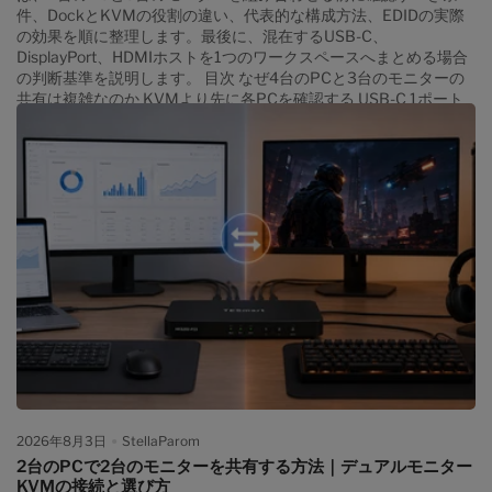
件、DockとKVMの役割の違い、代表的な構成方法、EDIDの実際
の効果を順に整理します。最後に、混在するUSB-C、
DisplayPort、HDMIホストを1つのワークスペースへまとめる場合
の判断基準を説明します。 目次 なぜ4台のPCと3台のモニターの
共有は複雑なのか KVMより先に各PCを確認する USB-C 1ポート
で3台のモニターを動かせるか Dock、KVM、USBスイッチの違い
4つの構成方法を比較する 2台のノートPCと2台のデスクトップPC
の接続例 混合KVMドックが適する場面 Windows、macOS、MST
の互換性 EDIDが切り替え時に果たす役割 購入前互換性チェックリ
スト 構成別の最終判断 関連ガイド FAQ なぜ4台のPCと3台のモニ
ターの共有は複雑なのか 2台のPCと1台のモニターなら、1本の映
像経路と1組のキーボード・マウスを切り替えれば済む場合があり
ます。3台のモニターでは、各PCが3つの独立したデスクトップを
出力できるかを確認しなければなりません。 たとえば、ゲーミン
グPCはグラフィックカードからDisplayPortとHDMIを複数出力で
きても、会社用ノートPCにはUSB-Cポートが1つしかないことが
あります。そのUSB-Cポートがデータ通信と充電だけに対応し、
DisplayPort Alt Modeに対応していなければ、そこからネイティブ
映像は出力できません。 さらに、1台のPCを切り替えたときに、
次の要素が同じタイミングで動く必要があります。 3系統の映像信
号 キーボードとマウスの制御 Webカメラ、ストレージ、ヘッドセ
2026年8月3日
StellaParom
ットなどのUSB機器 音声出力とマイク入力 有線ネットワーク ノー
2台のPCで2台のモニターを共有する方法｜デュアルモニター
トPCへのUSB-C給電...
KVMの接続と選び方