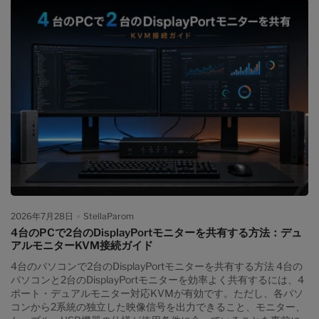
ていないユーザー 購入前チェックリスト 関連ガイドとサポート情
報 FAQ デスクトップPCとWindowsノートPCを1つの3画面環境に
まとめる デスクトップPCとノートPCで3台のモニターを共有する
のが難しい理由 デスクトップPCでは、グラフィックカードの
HDMIやDisplayPort出力を3台のモニターへ直接接続していること
が一般的です。一方、仕事用ノートPCでは、USB-Cドックを介し
て複数画面、USB機器、LAN、充電をまとめます。 両環境を統合
すると、ドックの後段にKVMや変換アダプターを追加する構成に
なりやすく、映像・USBの制限箇所を判断しにくくなります。 3
台のモニター入力を1台ずつ変更する必要がある キーボード、マウ
ス、Webカメラを差し替える必要がある ドックとKVMの対応解像
度が一致しない場合がある USB-C、HDMI、DisplayPortが混在
し、変換経路が増える ノートPCが3台の外部ディスプレイを処理
できるか分かりにくい 問題発生時にPC、ドック、KVM、ケーブ
ルのどこが原因か切り分けにくい 特に重要なのは、KVMがパソコ
ンの映像出力能力を増やす装置ではない点です。3台のモニター出
2026年7月28日
StellaParom
力に対応するKVMを接続しても、ノートPC側が3つの独立した映
4台のPCで2台のDisplayPortモニターを共有する方法：デュ
像ストリームを生成できなければ、3画面拡張は成立しません。 3
アルモニターKVM接続ガイド
画面KVMドックは通常のKVMやドックと何が違うのか ドッキン
グステーションとKVMは、似た端子を備えていても役割が異なり
4台のパソコンで2台のDisplayPortモニターを共有する方法 4台の
ます。ドックは通常、1台のノートPCの端子を増やす装置です。
パソコンと2台のDisplayPortモニターを効率よく共有するには、4
KVMは複数のパソコンでモニターと入力機器を共有する装置で
ポート・デュアルモニター対応KVMが有効です。ただし、各パソ
す。...
コンから2系統の独立した映像信号を出力できること、モニター、