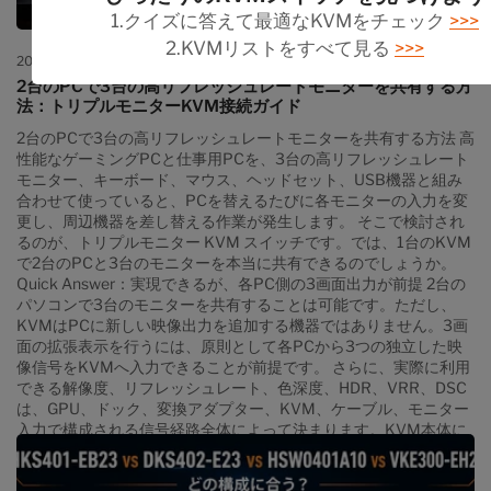
す。 2台のモニターで入力ソースを個別に変更する USB切替器を
1.クイズに答えて最適なKVMをチェック
>>>
映像とは別に操作する...
2.KVMリストをすべて見る
>>>
2026年7月28日
StellaParom
2台のPCで3台の高リフレッシュレートモニターを共有する方
法：トリプルモニターKVM接続ガイド
2台のPCで3台の高リフレッシュレートモニターを共有する方法 高
性能なゲーミングPCと仕事用PCを、3台の高リフレッシュレート
モニター、キーボード、マウス、ヘッドセット、USB機器と組み
合わせて使っていると、PCを替えるたびに各モニターの入力を変
更し、周辺機器を差し替える作業が発生します。 そこで検討され
るのが、トリプルモニター KVM スイッチです。では、1台のKVM
で2台のPCと3台のモニターを本当に共有できるのでしょうか。
Quick Answer：実現できるが、各PC側の3画面出力が前提 2台の
パソコンで3台のモニターを共有することは可能です。ただし、
KVMはPCに新しい映像出力を追加する機器ではありません。3画
面の拡張表示を行うには、原則として各PCから3つの独立した映
像信号をKVMへ入力できることが前提です。 さらに、実際に利用
できる解像度、リフレッシュレート、色深度、HDR、VRR、DSC
は、GPU、ドック、変換アダプター、KVM、ケーブル、モニター
入力で構成される信号経路全体によって決まります。KVM本体に
「4K 144Hz」や「8K」と書かれていても、経路内のどこかが対
応していなければ、その表示モードは使えません。 目次 2台のPC