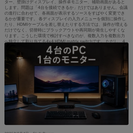
ター、壁掛けディスプレイ、操作卓モニター、補助画面があると
します。問題は「4台を接続できるか」だけではありません。会議
の進行に合わせて、各画面が表示するソースをすばやく変更でき
るかが重要です。 各ディスプレイの入力メニューを個別に操作し
たり、HDMIケーブルを差し替えたりする方法では、操作が増える
だけでなく、切替時にブラックアウトや再同期が発生しやすくな
ります。こうした環境で検討すべきなのが、複数入力を複数出力
へ独立して割り当てる4x4 HDMI matrix switchです。 ただし、4
入力4出力という端子数だけで選ぶと、必要な機能と製品の役割が
一致しないことがあります。まずはHDMI Matrix、Switch、
Splitter、KVM、Multiviewer、Video Wall Processorがそれぞれ何
を解決する機器なのかを切り分ける必要があります。 4x4 HDMI
マトリックスが実際に解決する問題 4x4 HDMIマトリックスは、4
系統のHDMI入力を4系統のHDMI出力へ柔軟にルーティングする
機器です。「4入力を4画面へつなぐ」だけではなく、各出力がど
の入力を表示するかを個別に選べることが中心的な機能です。 た
とえば、次のような接続を考えます。...