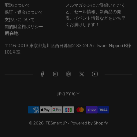
配送について
メルマガジンにご登録いただく
と、セール情報、新商品の発
保証・返金について
表、イベント情報などをいち早
支払いについて
くお届けします！
知的財産権ポリシー
所在地
〒116-0013 東京都荒川区西日暮里2-33-24 Air Twoer Nippori B棟
101号室
フェイスブック
インスタグラム
ピンタレスト
X
ユーチューブ
国
JP (JPY ¥)
/
お
地
支
域
払
い
© 2026,
TESmart.JP
- Powered by Shopify
方
法