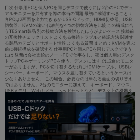
目次 仕事用PCと個人PCを同じデスクで使うには 2台のPCでデュ
アルモニターを共有する際の本当の問題 最初に確認すべきこと：
各PCは2画面を出力できるか USB-Cドック、HDMI切替器、USB
切替器、KVMの違い 代表的な4つの切替方法を比較 この構成に合
うTESmart製品 別の接続方法を検討したほうがよいケース 接続前
の互換性チェックリスト よくある接続トラブルと確認方法 関連す
る製品カテゴリとサポート情報 よくある質問 まとめ：KVMを選ぶ
前に接続構成を確認する 仕事用PCと個人PCを同じデスクで使う
には 昼間は会社支給のノートPCで仕事をし、夜は個人用のデスク
トップPCやゲーミングPCを使う。デスクにはすでに2台のモニタ
ーがありますが、PCを切り替えるたびにHDMIケーブル、USBレ
シーバー、キーボード、マウスを差し替えているというケースは
少なくありません。 この場合、必要なのは単なる画面の切り替え
ではありません。2台のモニターに加えて、キーボード、マウス、
USBメモリ、Webカメラ、ヘッドセットなど、デスク上の機器を
まとめて別のPCへ切り替える仕組みが必要です。 ただし、デュア
ルモニターKVMを接続すれば、どのPCでも自動的に2画面を使用
できるわけではありません。最初に確認すべきなのは、KVMの機
能ではなく、各PCが2画面分の独立した映像信号を出力できるか
どうかです。 1. 2台のPCでデュアルモニターを共有する際の本当
の問題 モニター、キーボード、マウス、USB機器は、同じケーブ
ルで動いているように見えても、実際には異なる信号経路を使用
します。 映像信号：PCから各モニターへ送られるHDMI、