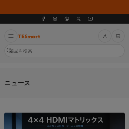
フェイスブック
インスタグラム
ピンタレスト
X
ユーチューブ
ロ
ミ
グ
ニ
イ
カ
検
ン
ー
索
製
ト
品
を
を
開
検
く
索
ニュース