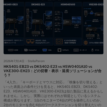
と3台のモニターに対応するKVMとは トリプルモニターKVMが複
雑な理由 各PCに3系統の映像信号が必要な理由 GPU・ノート
PC・ドック・OSの確認方法 高リフレッシュレートは信号経路全
体で判断する 1台しか映らない・ブラックスクリーンになる主な原
因 EDIDエミュレーションが重要な理由 ゲーミングPCと仕事用PC
の接続手順 この構成に合うTESmartの3画面KVM 購入前チェック
リスト 関連ガイド FAQ まとめ 2台のPCと3台のモニターに対応す
るKVMスイッチとは 3画面 KVM スイッチは、複数のPCから入力
された3系統の映像信号を3台のモニターへ切り替えながら、キー
ボード、マウス、USB周辺機器、オーディオなどの操作対象も切
り替える装置です。 通常の映像切替器との違いは、映像だけでな
く操作系統もまとめて管理する点にあります。HDMIスイッチや
DisplayPortスイッチは、基本的に映像入力の選択が中心です。一
方、KVMは「どのPCを表示し、どのPCを操作するか」を同じデ
2026年7月14日
StellaParom
スク上で管理します。 重要なのは、トリプルモニターKVMが1本
HKS401-EB23 vs DKS402-E23 vs HSW0401A10 vs
の映像信号を3つの独立したデスクトップへ自動変換する装置では
VKE300-EH23：どの切替・表示・延長ソリューションが合
ないことです。PC側で3画面分の信号が生成され、その信号を
う？
KVMが対応する3つの表示経路へ切り替えます。...
「4入力」「キーボードとマウスに対応」「映像を切り替える」と
いった表面上の条件だけを見ると、HKS401-EB23、DKS402-
E23、HSW0401A10、VKE300-EH23は似た製品に見えるかもし
れません。しかし、実際にはそれぞれが前提としているシステム
構成が異なります。 1台のモニターで4台のPCを操作したいのか、
2台のモニターを含む4台のワークステーションを切り替えたいの