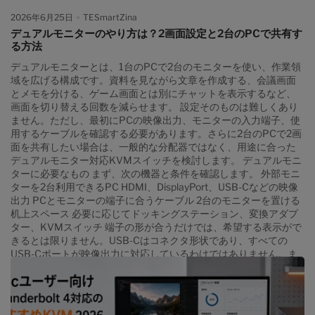
2026年6月25日
TESmartZina
デュアルモニターのやり方は？2画面設定と2台のPCで共有す
る方法
デュアルモニターとは、1台のPCで2台のモニターを使い、作業領
域を広げる構成です。資料を見ながら文章を作成する、会議画面
とメモを分ける、ゲーム画面とは別にチャットを表示するなど、
画面を切り替える回数を減らせます。 設定そのものは難しくあり
ません。ただし、最初にPCの映像出力、モニターの入力端子、使
用するケーブルを確認する必要があります。さらに2台のPCで2画
面を共有したい場合は、一般的な分配器ではなく、用途に合った
デュアルモニター対応KVMスイッチを検討します。 デュアルモニ
ターに必要なもの まず、次の機器と条件を確認します。 外部モニ
ターを2台利用できるPC HDMI、DisplayPort、USB-Cなどの映像
出力 PCとモニターの端子に合うケーブル 2台のモニターを置ける
机上スペース 必要に応じてドッキングステーション、変換アダプ
ター、KVMスイッチ 端子の形が合うだけでは、希望する表示がで
きるとは限りません。USB-Cはコネクタ形状であり、すべての
USB-Cポートが映像出力に対応しているわけではありません。ま
た、PCが同時に出力できる外部ディスプレイの枚数も確認が必要
です。 パソコンを2画面表示にする基本手順 1. PCと2台のモニタ
ーを接続する PC側の映像出力と、各モニターの入力端子をケーブ
ルで接続します。デスクトップPCではグラフィックボード側の端