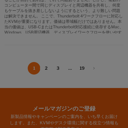
コンピューター間で同じディスプレイと周辺機器を共有し、何度
もケーブルを抜き差ししないようにするという、より難しい問題
は解決できません。 ここで、Thunderbolt 4ワークフローに対応し
たKVMが重要になります。価値は帯域幅だけではありません。本
当の価値は、USB-CまたはThunderbolt対応接続に依存するMac、
Windows、USB周辺機器、ディスプレイワークフローを使いやす
い状態に保ちながら、コンピューター間をハードウェアレベルで
切り替えられることです。 このガイドでは、Thunderbolt互換
KVMが必要かどうかの判断方法、ドックやUSB-C KVMとの違
い、そしてTESmart THK401-X4がMacのシングルモニターおよ
びデュアルモニターワークスペースにどのように適合するかを解
説します。 2026年でもMacユーザーにThunderbolt 4ワークフロ
1
2
3
…
19
ー対応KVMが必要な理由 1台のMacを1台のディスプレイに接続す
るだけであれば、通常KVMは必要ありません。ドックやハブを使
えば、ポートを追加し、USBデバイスを接続し、ノートパソコン
を充電できます。しかし、複数のコンピューターで同じデスクを
使う必要がある場合、話は変わります。 たとえば、開発者は日常
業務にMacBook Proを使い、テスト用にWindowsワークステーシ
ョンを使うかもしれません。クリエイターは編集用にMac Studio
メールマガジンのご登録
を常設し、移動用にMacBook Airを使うかもしれません。IT担当
者はMac mini、Windows PC、サービス用ノートパソコンを切り
新製品情報やキャンペーンのご案内を、いち早くお届け
替える必要があるかもしれません。このような場合、問題はポー
します。また、KVMやデスク環境に関する役立つ情報も
ト拡張ではありません。問題は制御の共有です。 KVMは、キーボ