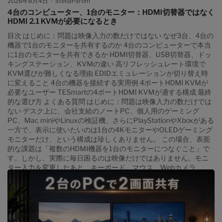
2026年8月4日
StellaParom
4台のコンピューター、1台のモニター：HDMI切替器ではなく
HDMI 2.1 KVMが必要になるとき
目次 はじめに：問題は映像入力の数だけではない なぜ3台、4台の
機器で1台のモニターを共有するのか 4台のコンピューターで本当
に1台のモニターを共有できるか HDMI切替器、USB切替器、ドッ
キングステーション、KVMの違い 高リフレッシュレート環境で
KVM選びが難しくなる理由 EDIDエミュレーションが切り替え時
に変えること 4台の機器を接続する実用例 4ポートHDMI KVMが
必要なユーザー TESmartの4ポートHDMI KVMが適する構成 最終
的な選び方 よくある質問 はじめに：問題は映像入力の数だけでは
ない デスク上に、会社支給のノートPC、個人用のゲーミング
PC、Mac miniやLinuxの検証機、さらにPlayStationやXboxがある
一方で、表示に使いたいのは1台の4KモニターやOLEDゲーミング
モニターだけ、という構成は珍しくありません。 この場合、表面
的な課題は「複数のHDMI機器を1台のモニターにつなぐこと」で
す。しかし、実際に毎日困るのは映像だけではありません。モニ
ター入力を変更したあと、キーボード、マウス、Webカメラ、
USBヘッドセット、ストレージなども別の機器へ切り替える必要
があります。 モニター本体に複数のHDMI入力があれば、映像だけ
は切り替えられます。USB切替器を追加すれば周辺機器も共有で
きます。ただし、映像とUSBを別々に操作する構成では、入力の
組み合わせを間違えたり、毎回2回の切り替え操作が必要になった