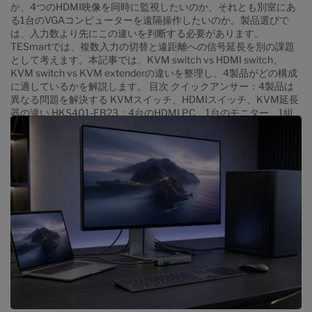
か、4つのHDMI映像を同時に監視したいのか、それとも別室にあ
る1台のVGAコンピューターを遠隔操作したいのか。製品選びで
は、入力数より先にこの違いを判断する必要があります。
TESmartでは、複数入力の切替と遠距離への信号延長を別の課題
として考えます。本記事では、KVM switch vs HDMI switch、
KVM switch vs KVM extenderの違いを整理し、4製品がどの構成
に適しているかを解説します。 目次 クイックアンサー：4製品は
異なる問題を解決する KVMスイッチ、HDMIスイッチ、KVM延長
器の違い HKS401-EB23：4台のHDMI PC、1台のモニター、1組
のコンソール DKS402-E23：4台のPCとデュアルDisplayPort環境
HSW0401A10：4つのHDMI映像を1画面で監視 VKE300-
EH23：CAT5e/6経由の遠隔VGA操作 製品比較表 どの製品を選ぶ
べきか 購入前に確認する接続条件 複数製品を組み合わせる構成
FAQ まとめ クイックアンサー：4製品は異なる問題を解決する 4台
のHDMI PCを1台のモニターと1組のキーボード・マウスで操作：
HKS401-EB23 4台のPCで2台のDisplayPortモニターを共有：...