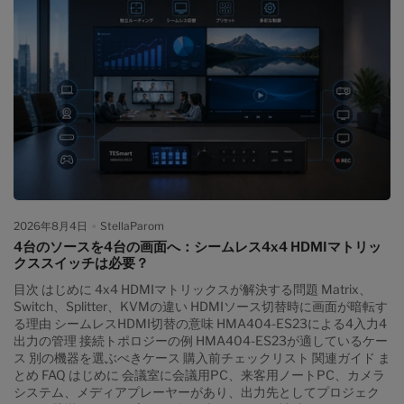
2026年8月4日
StellaParom
4台のソースを4台の画面へ：シームレス4x4 HDMIマトリッ
クススイッチは必要？
目次 はじめに 4x4 HDMIマトリックスが解決する問題 Matrix、
Switch、Splitter、KVMの違い HDMIソース切替時に画面が暗転す
る理由 シームレスHDMI切替の意味 HMA404-ES23による4入力4
出力の管理 接続トポロジーの例 HMA404-ES23が適しているケー
ス 別の機器を選ぶべきケース 購入前チェックリスト 関連ガイド ま
とめ FAQ はじめに 会議室に会議用PC、来客用ノートPC、カメラ
システム、メディアプレーヤーがあり、出力先としてプロジェク