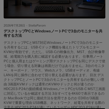
さない可能性があるケース 購入前に確認する12項目 どの方法が自
分のデスクに適しているか 関連ガイド よくある質問 まとめ...
2026年7月28日
StellaParom
デスクトップPCとWindowsノートPCで3台のモニターを共
有する方法
デスクトップPCとMST対応WindowsノートPCで3台のモニター
を共有するには、USB-Cドック機能を備えたトリプルモニター
KVMが有効です。ただし、USB-Cの映像出力、MST、合計映像帯
域、給電能力を購入前に確認する必要があります。 仕事用ノート
PCと個人用またはゲーミング用デスクトップPCを同じデスクで使
う場合、切り替える対象は画面だけではありません。3台のモニタ
ー、キーボード、マウス、Webカメラ、USBオーディオ、有線
LANを同じ操作に合わせて切り替える必要があります。 目次 デス
クトップPCとノートPCで3台のモニターを共有するのが難しい理
由 3画面KVMドックは通常のKVMやドックと何が違うのか
HDC203-P24の接続構成 WindowsノートPCがUSB-C MST三画面
に対応しているか確認する方法 3台すべてを4K60で表示できるの
か MacBookでは同じ接続方法を使用できるのか EDIDが3画面
KVMで重要な理由 USB機器、ネットワーク、給電を共有する際の
注意点 HDC203-P24が適しているユーザー HDC203-P24が適し