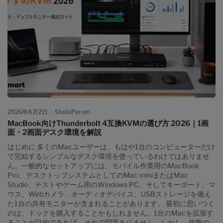
子を使う構成が一般的です。ノートPCではHDMIや映像出力対応
USB-Cを利用します。端子が足りない場合は、PCの仕様に対応し
たドッキングステーションやアダプターが必要になることがあり
ます。 2. モニターの入力を選ぶ モニターに複数の入力端子がある
場合は、接続したHDMIまたはDisplayPortなどを入力ソースとして
選びます。画面が映らないときは、ケーブルだけでなく、この入
力設定も確認してください。 3. OSで「拡張」を選ぶ Windowsで
は「設定」から「システム」「ディスプレイ」を開き、複数のデ
ィスプレイで「表示画面を拡張する」を選びます。macOSでは
「システム設定」の「ディスプレイ」で配置を確認します。複製
表示を選ぶと2台に同じ内容が映り、拡張表示を選ぶと作業領域が
広がります。 4. 画面の位置とメインディスプレイを調整する 設定
2026年6月2日
StellaParom
画面に表示されるモニターの位置を、実際の左右配置に合わせま
MacBook向けThunderbolt 4互換KVMの選び方 2026｜1画
す。解像度や拡大率が異なると、文字の大きさやマウスポインタ
面・2画面デスク環境を解説
ーの移動に違和感が出る場合があります。まず推奨解像度を基準
にして、見やすい拡大率へ調整するとよいでしょう。 「拡張」と
はじめに 多くのMacユーザーは、もはや1台のコンピューターだけ
「複製」は何が違う？ 表示方法 画面の状態 向いている用途 拡張表
で完結するシンプルなデスク環境を使っているわけではありませ
示 2台を1つの広い作業領域として使う 事務作業、開発、制作、デ
ん。一般的なセットアップには、モバイル作業用のMacBook
ータ分析...
Pro、デスクトップシステムとしてのMac miniまたはMac
Studio、テストやゲーム用のWindows PC、そしてキーボード、マ
ウス、Webカメラ、オーディオデバイス、USBストレージを備え
た1台の共有モニターが含まれることがあります。 最初に思いつく
のは、ドックを購入することかもしれません。1台のMacを拡張す
ることが目的であれば、それで問題ありません。しかし、複数の