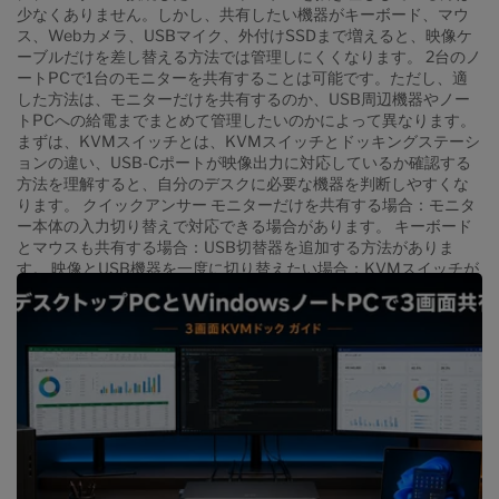
引、データ分析、業務ダッシュボード...
少なくありません。しかし、共有したい機器がキーボード、マウ
ス、Webカメラ、USBマイク、外付けSSDまで増えると、映像ケ
ーブルだけを差し替える方法では管理しにくくなります。 2台のノ
ートPCで1台のモニターを共有することは可能です。ただし、適
した方法は、モニターだけを共有するのか、USB周辺機器やノー
トPCへの給電までまとめて管理したいのかによって異なります。
まずは、KVMスイッチとは、KVMスイッチとドッキングステーシ
ョンの違い、USB-Cポートが映像出力に対応しているか確認する
方法を理解すると、自分のデスクに必要な機器を判断しやすくな
ります。 クイックアンサー モニターだけを共有する場合：モニタ
ー本体の入力切り替えで対応できる場合があります。 キーボード
とマウスも共有する場合：USB切替器を追加する方法がありま
す。 映像とUSB機器を一度に切り替えたい場合：KVMスイッチが
適しています。 USB-C接続、周辺機器、給電を整理したい場合：
USB-C KVMまたはKVMドックを検討します。 購入前：各ノート
PCのUSB-C映像出力、必要なPower Delivery、ケーブル、モニタ
ー入力まで接続経路全体を確認してください。 目次 はじめに クイ
ックアンサー 2台のノートPCを使うデスクが複雑になる理由 2台
のノートPCで1台のモニターを共有する5つの方法 5つの方法を比
較 USB-C KVMとドッキングステーションの違い USB切替器だけ
ではモニターを切り替えられない理由 ノートPCのUSB-Cポート確
認が重要な理由 MacBookとWindowsノートPCを同じデスクで使
う場合 CKS201-M24が適しているデスク環境 CKS201-M24が適