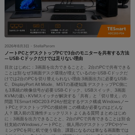
DisplayPort、USB-C映像など USBデータ：キーボード、マウス、
Webカメラ、USBメモリなどの通信 音声信号：HDMI音声、USB
オーディオ、ヘッドセット接続など 給電：ノートPCやUSB機器へ
の電力供給 モニター本体の入力切替ボタンで変更できるのは、基
本的に映像入力だけです。モニター1とモニター2をそれぞれ切り
替えても、キーボードやマウスの接続先は変わりません。 反対
に、USB切替器だけを使用した場合は、キーボードとマウスを2台
のPCで共有できますが、モニターの入力は別に操作する必要があ
2026年8月3日
StellaParom
ります。 つまり、ユーザーが本当に解決したいのは「2台のモニタ
ノートPCとデスクトップPCで3台のモニターを共有する方法
ーを共有すること」ではなく、映像、操作機器、USB周辺機器を
— USB-Cドックだけでは足りない理由
含むデスク全体を、できるだけ少ない操作で切り替えることで
す。 基本的な接続構成 PC 1からKVMへ：映像信号1、映像信号
目次 はじめに：3画面を出力できることと、2台のPCで共有できる
2、USBデータ...
ことは別 なぜ3画面デスク環境が増えているのか USB-Cドックだ
けでは2台のPCを切り替えられない理由 3画面出力に必要なUSB-
C、DisplayPort Alt Mode、MSTの基礎知識 デスクトップPC側に
も3系統の映像信号が必要 USB-Cドック、USBスイッチ、3画面
KVMの違い KVMスイッチが解決する「共有」と「切り替え」の
問題 TESmart HDC203-P24が想定するデスク構成 Windowsノー
トPCとデスクトップPCの接続例 この構成が必要なのはどんな
人？ 購入前の互換性チェックリスト よくある質問 まとめ はじめ
に：3画面を出力できることと、2台のPCで共有できることは別 会
社支給のWindowsノートPCと、個人用のデスクトップPCやゲー
ミングPCを同じ机で使う場合、課題になるのは単なる画面数では