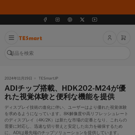
フェイスブック
インスタグラム
ピンタレスト
X
ユーチューブ
ロ
ミ
グ
ニ
イ
カ
検
ン
ー
索
製
ト
品
を
を
開
2024年11月19日
TESmartJP
検
く
索
ADIチップ搭載、HDK202-M24が優
れた視覚体験と便利な機能を提供
ディスプレイ技術の進化に伴い、ユーザーはより優れた視覚体験
を求めるようになっています。8K解像度や高リフレッシュレート
のディスプレイ（4K/2K）は新たな市場の定番となり、これらの
需要に対応し、迅速な切り替えと安定した出力を確保するため
に、ADIは最先端のチップソリューションを提供しています。