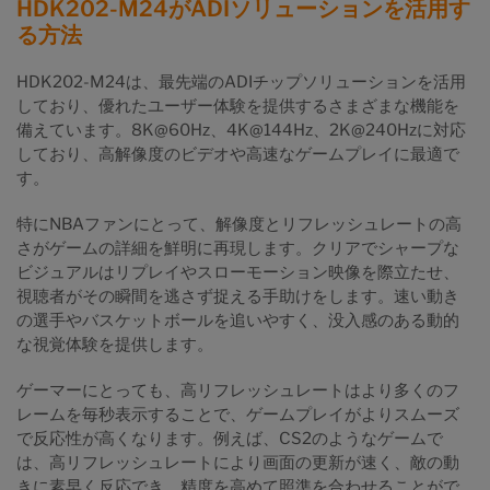
HDK202-M24がADIソリューションを活用す
る方法
HDK202-M24は、最先端のADIチップソリューションを活用
しており、優れたユーザー体験を提供するさまざまな機能を
備えています。8K@60Hz、4K@144Hz、2K@240Hzに対応
しており、高解像度のビデオや高速なゲームプレイに最適で
す。
特にNBAファンにとって、解像度とリフレッシュレートの高
さがゲームの詳細を鮮明に再現します。クリアでシャープな
ビジュアルはリプレイやスローモーション映像を際立たせ、
視聴者がその瞬間を逃さず捉える手助けをします。速い動き
の選手やバスケットボールを追いやすく、没入感のある動的
な視覚体験を提供します。
ゲーマーにとっても、高リフレッシュレートはより多くのフ
レームを毎秒表示することで、ゲームプレイがよりスムーズ
で反応性が高くなります。例えば、CS2のようなゲームで
は、高リフレッシュレートにより画面の更新が速く、敵の動
きに素早く反応でき、精度を高めて照準を合わせることがで