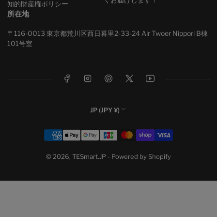
知的財産権ポリシー
所在地
〒116-0013 東京都荒川区西日暮里2-33-24 Air Twoer Nippori B棟
101号室
フェイスブック
インスタグラム
ピンタレスト
X
ユーチューブ
国
JP (JPY ¥)
/
お
地
支
域
払
い
© 2026,
TESmart.JP
- Powered by Shopify
方
法