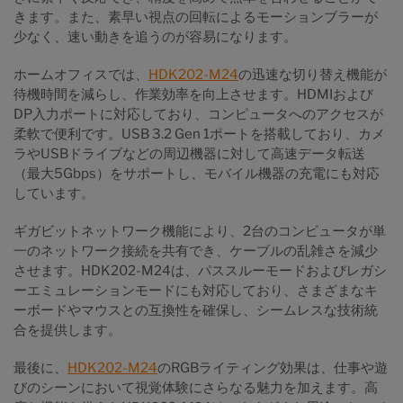
きます。また、素早い視点の回転によるモーションブラーが
少なく、速い動きを追うのが容易になります。
ホームオフィスでは、
HDK202-M24
の迅速な切り替え機能が
待機時間を減らし、作業効率を向上させます。HDMIおよび
DP入力ポートに対応しており、コンピュータへのアクセスが
柔軟で便利です。USB 3.2 Gen 1ポートを搭載しており、カメ
ラやUSBドライブなどの周辺機器に対して高速データ転送
（最大5Gbps）をサポートし、モバイル機器の充電にも対応
しています。
ギガビットネットワーク機能により、2台のコンピュータが単
一のネットワーク接続を共有でき、ケーブルの乱雑さを減少
させます。HDK202-M24は、パススルーモードおよびレガシ
ーエミュレーションモードにも対応しており、さまざまなキ
ーボードやマウスとの互換性を確保し、シームレスな技術統
合を提供します。
最後に、
HDK202-M24
のRGBライティング効果は、仕事や遊
びのシーンにおいて視覚体験にさらなる魅力を加えます。高