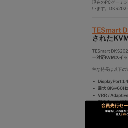
現在のPCゲーミ
います。DKS202
TESmart 
されたKV
TESmart DK
ー対応KVMスイッ
主な特長は以下の
DisplayPort 1
最大 8K@60H
VRR / Adaptiv
高安定USB切
KVM経由でも、
的な違いです。