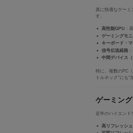
真に快適なゲーミ
す。
高性能GPU
：
ゲーミングモニ
キーボード・マ
信号伝送経路
：
中間デバイス（
特に、複数のPC
トルネック”にも“
ゲーミング
近年のハイエンド
高リフレッシュレート