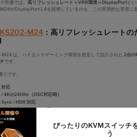
ング市場では、
高リフレッシュレート＋VRR環境＝DisplayPort
とい
-M24がDisplayPort 1.4を採用しているのも、この実用的な背
DKS202-M24
：高リフレッシュレートの
M
S202-M24 は、ハイエンドゲーミング環境を想定して設計された
2台の
チ
です。
通りです。
.4 対応
z / 4K@240Hz（DSC対応時）
e Sync / HDR 対応
替（キーボード・マウス用）
GPUとモニター間のネイティブな映像性能を維持できる点が、一般
ぴったりのKVMスイッチ
う