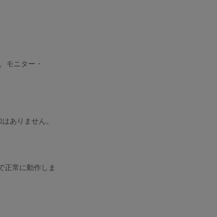
です。モニター・
加はありません。
わせで正常に動作しま