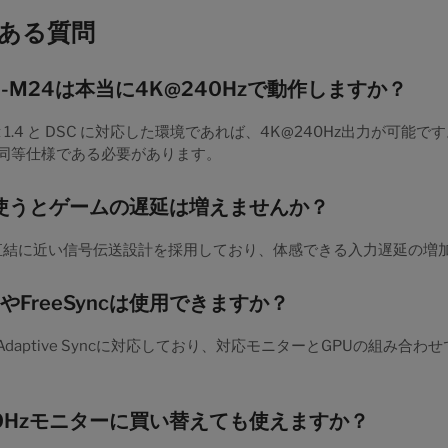
くある質問
02-M24は本当に4K@240Hzで動作しますか？
ort 1.4 と DSC に対応した環境であれば、4K@240Hz出力が可能
も同等仕様である必要があります。
を使うとゲームの遅延は増えませんか？
4は直結に近い信号伝送設計を採用しており、体感できる入力遅延の増
CやFreeSyncは使用できますか？
Adaptive Syncに対応しており、対応モニターとGPUの組み合
40Hzモニターに買い替えても使えますか？