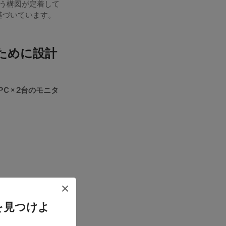
う構図が定着して
景に基づいています。
ために設計
PC × 2台のモニタ
×
的なKVMとの決定
を見つけよ