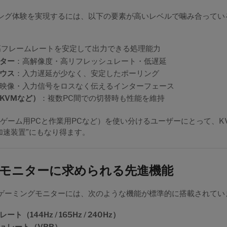
ング体験を実現するには、以下の要素が高いレベルで噛み合ってい
高フレームレートを安定して出力できる処理能力
ター
：高解像度・高リフレッシュレート・低遅延
ウス
：入力遅延が少なく、安定したポーリング
映像・入力信号をロスなく伝えるインターフェース
KVMなど）
：複数PC間での切替時も性能を維持
（ゲーム用PCと作業用PCなど）を使い分けるユーザーにとって、K
加速装置”にもなり得ます。
モニターに求められる先進機能
ゲーミングモニターには、次のような機能が標準的に搭載されてい
（144Hz / 165Hz / 240Hz）