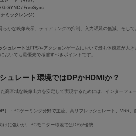
ュレート（VRR）
 / G-SYNC / FreeSync
イナミックレンジ）
滑らかな映像表示、ティアリングの抑制、入力遅延の低減、そして
。
ッシュレート
はFPSやアクションゲームにおいて最も体感差が大き
びにおいても最優先で考慮すべきポイントです。
シュレート環境ではDPかHDMIか？
といった高帯域な映像出力を安定して実現するためには、インターフェ
（DP）
：PCゲーミング分野で主流。高リフレッシュレート、VRR、
向けに強いが、PCモニター環境ではDPが優勢