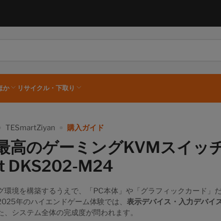
×
カート
ほか
リサイクル・下取り
カートは空です
TESmartZiyan
購入ガイド
年最高のゲーミングKVMスイッ
t DKS202-M24
グ環境を構築するうえで、「PC本体」や「グラフィックカード」
2025年のハイエンドゲーム体験では、
表示デバイス・入力デバイ
た、システム全体の完成度が問われます。