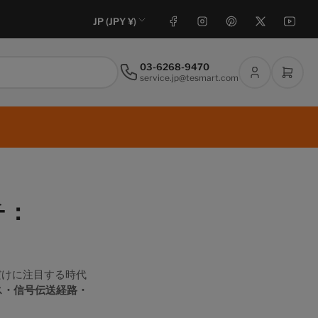
国
フェイスブック
インスタグラム
ピンタレスト
X
ユーチューブ
JP (JPY ¥)
/
地
03-6268-9470
ロ
ミニ
service.jp@tesmart.com
域
グ
イ
ン
チ：
だけに注目する時代
ス・信号伝送経路・