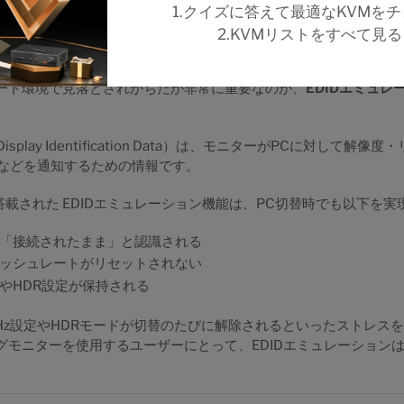
1.クイズに答えて最適なKVMを
2.KVMリストをすべて見
ミュレーションによる安定した表示維持
ート環境で見落とされがちだが非常に重要なのが、
EDIDエミュレ
d Display Identification Data）は、モニターがPCに対して
況などを通知するための情報です。
4 に搭載された EDIDエミュレーション機能は、PC切替時でも以下を
「接続されたまま」と認識される
ッシュレートがリセットされない
やHDR設定が保持される
0Hz設定やHDRモードが切替のたびに解除されるといったストレス
グモニターを使用するユーザーにとって、EDIDエミュレーション