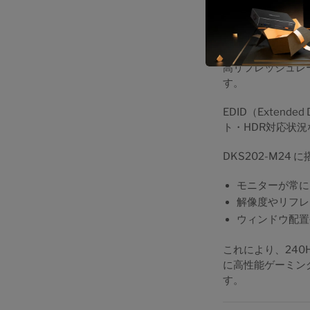
EDIDエ
高リフレッシュレ
す。
EDID（Extende
ト・HDR対応状
DKS202-M2
モニターが常に
解像度やリフレ
ウィンドウ配置
これにより、24
に高性能ゲーミン
す。