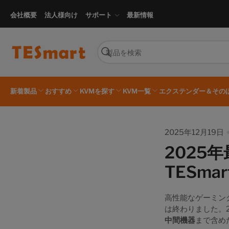
会社概要
法人様向け
サポート
最新情報
製
品
検
を
索
検
索
新着製品
おすすめ
KVMを探す
KVM一覧
エクステンダー＆その
2025年12月19日
2025
TESmar
高性能なゲーミン
は終わりました。
中間機器
まで含め