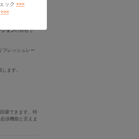
チェック
>>>
る
>>>
ーション
の存在で
解像度・リフレッシュレー
実現します。
を回避できます。特
は必須機能と言えま